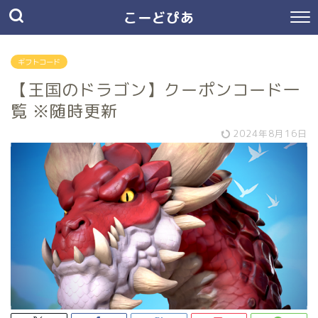
こーどぴあ
ギフトコード
【王国のドラゴン】クーポンコード一
覧 ※随時更新
2024年8月16日