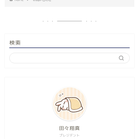
検索
田々翔真
プレジデント