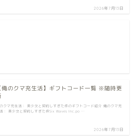
2026年7月13日
【俺のクマ充生活】ギフトコード一覧 ※随時更
新
のクマ充生活： 美少女と契約しすぎた件のギフトコード紹介 俺のクマ充
活： 美少女と契約しすぎた件Six Waves Inc.po …
2026年7月13日