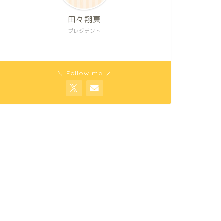
田々翔真
プレジデント
＼ Follow me ／