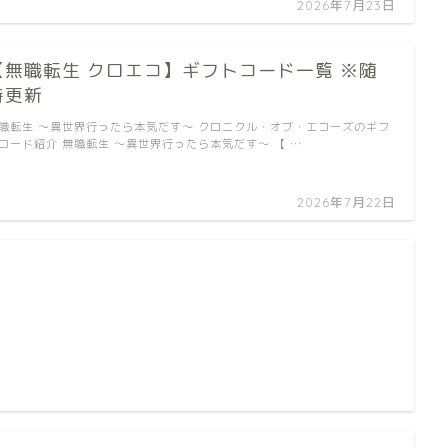
2026年7月23日
【無職転生 クロエコ】ギフトコード一覧 ※随
時更新
職転生 〜異世界行ったら本気だす〜 クロニクル・オブ・エコーズのギフ
コード紹介 無職転生 〜異世界行ったら本気だす〜 【 …
2026年7月22日