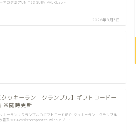
ーアカデミアUNITED SURVIVALKLab …
2026年8月3日
【クッキーラン クランブル】ギフトコード一
覧 ※随時更新
ッキーラン：クランブルのギフトコード紹介 クッキーラン：クランブル
 放置系RPGDevsistersposted withアプ …