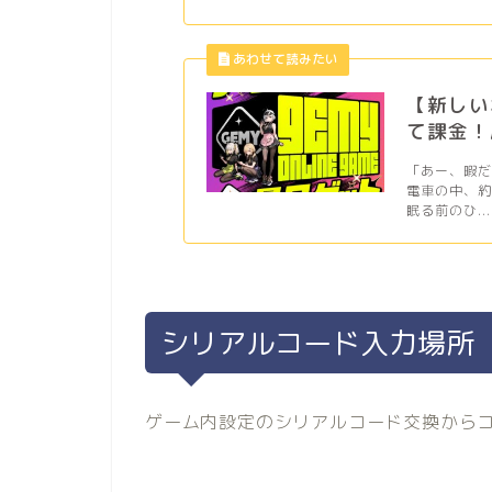
【新しい
て課金！
「あー、暇
電車の中、
眠る前のひ...
シリアルコード入力場所
ゲーム内設定のシリアルコード交換から