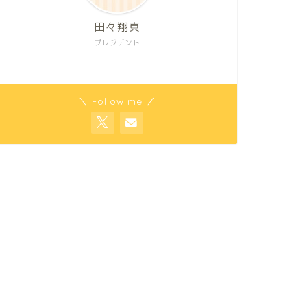
田々翔真
プレジデント
＼ Follow me ／