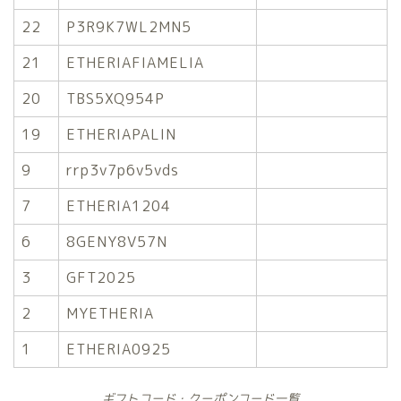
22
P3R9K7WL2MN5
21
ETHERIAFIAMELIA
20
TBS5XQ954P
19
ETHERIAPALIN
9
rrp3v7p6v5vds
7
ETHERIA1204
6
8GENY8V57N
3
GFT2025
2
MYETHERIA
1
ETHERIA0925
ギフトコード・クーポンコード一覧