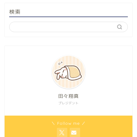
検索
田々翔真
プレジデント
＼ Follow me ／