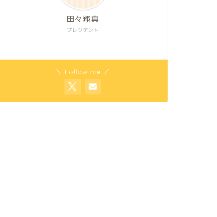
田々翔真
プレジデント
＼ Follow me ／