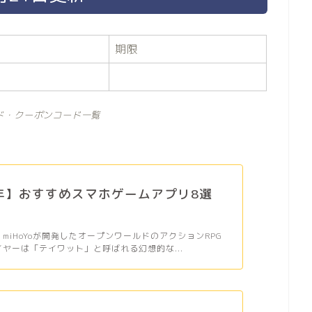
期限
ド・クーポンコード一覧
6年】おすすめスマホゲームアプリ8選
、miHoYoが開発したオープンワールドのアクションRPG
イヤーは「テイワット」と呼ばれる幻想的な...