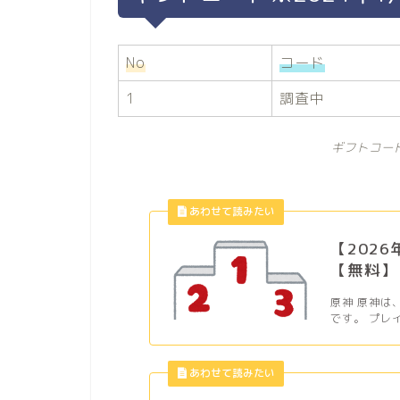
No
コード
1
調査中
ギフトコー
【202
【無料】
原神 原神は
です。 プレ