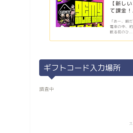
【新しい
て課金！
「あー、暇
電車の中、
眠る前のひ...
ギフトコード入力場所
調査中
ス