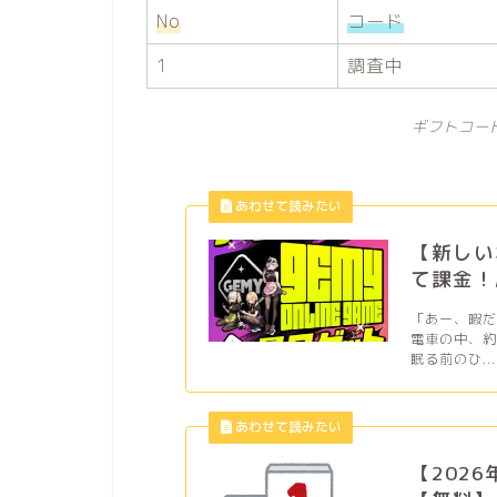
No
コード
1
調査中
ギフトコー
【新しい
て課金！
「あー、暇
電車の中、
眠る前のひ...
【202