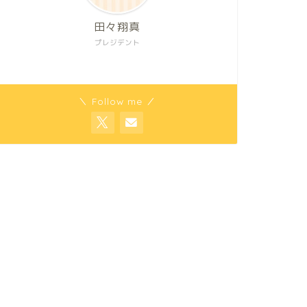
田々翔真
プレジデント
＼ Follow me ／