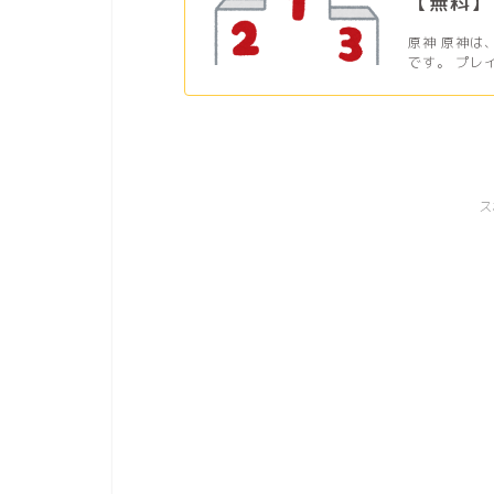
【無料】
原神 原神は
です。 プレ
ス