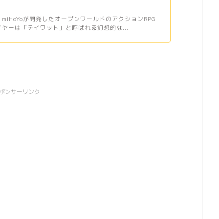
、miHoYoが開発したオープンワールドのアクションRPG
イヤーは「テイワット」と呼ばれる幻想的な...
ポンサーリンク