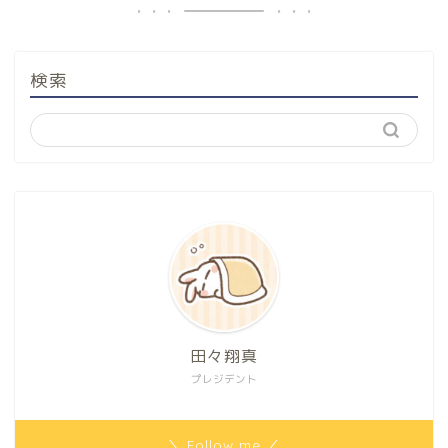
検索
田々翔真
プレジデント
＼ Follow me ／