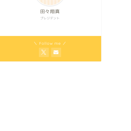
田々翔真
プレジデント
＼ Follow me ／