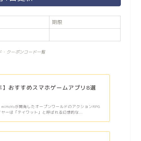
期限
ド・クーポンコード一覧
6年】おすすめスマホゲームアプリ8選
、miHoYoが開発したオープンワールドのアクションRPG
イヤーは「テイワット」と呼ばれる幻想的な...