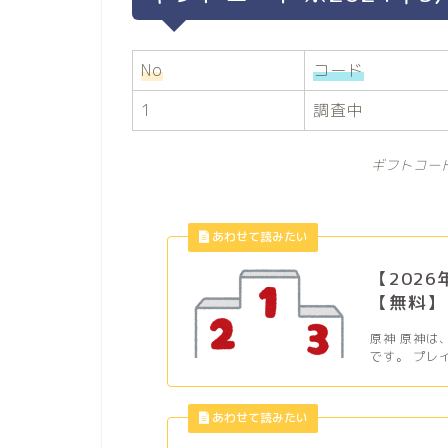
No
コード
1
調査中
ギフトコー
【202
【無料】
原神 原神は
です。 プレ