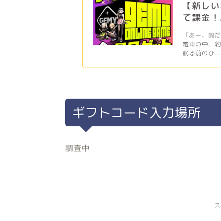
【新しい
て課金！
「あー、暇
電車の中、
眠る前のひ...
ギフトコード入力場所
調査中
ス