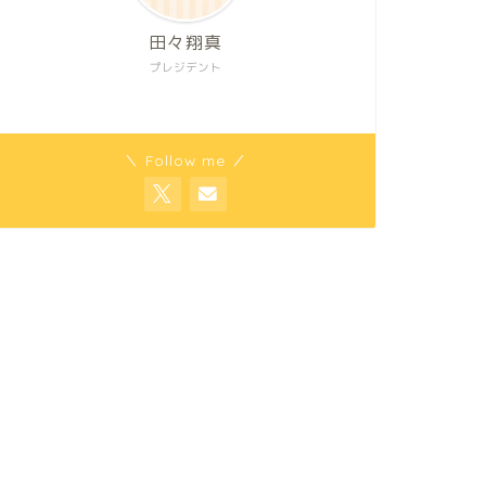
田々翔真
プレジデント
＼ Follow me ／