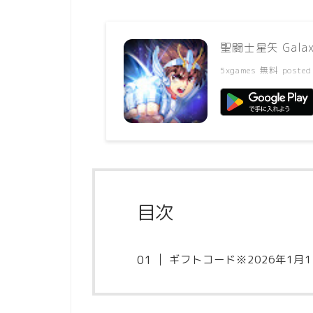
聖闘士星矢 Galaxy
5xgames
無料
posted
目次
ギフトコード※2026年1月