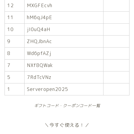
12
MXGFEcvh
11
hM6qJ4pE
10
jI0uQ4aH
9
ZHQJbnAc
8
Wd6pfAZj
7
NXf8QWak
5
7RdTcVNz
1
Serveropen2025
ギフトコード・クーポンコード一覧
＼今すぐ使える！／