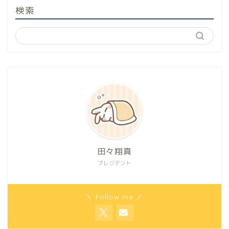
検索
田々翔真
プレジデント
＼ Follow me ／