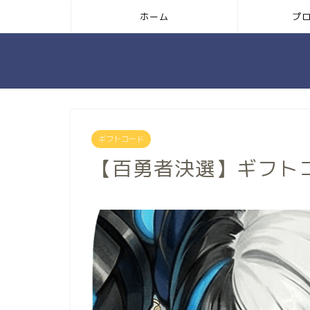
ホーム
プ
ギフトコード
【百勇者決選】ギフト