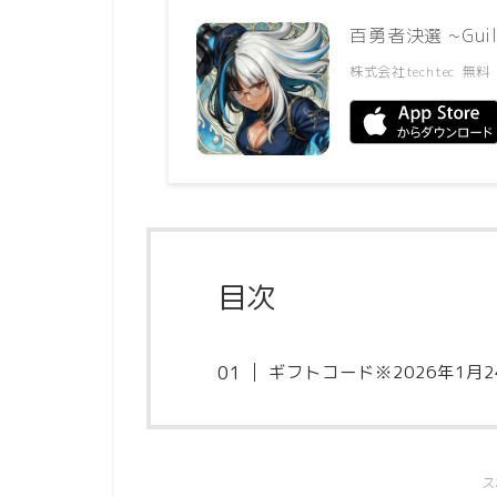
百勇者決選 ~Guild
株式会社techtec
無料
目次
ギフトコード※2026年1月
ス