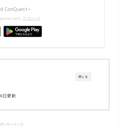
 ConQuest~
posted with
アプリーチ
閉じる
24日更新
ポンサーリンク