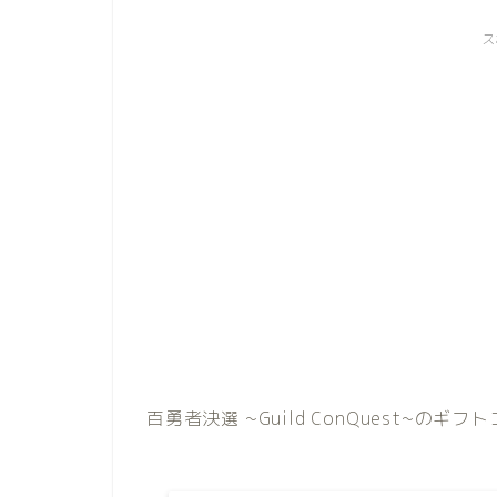
ス
百勇者決選 ~Guild ConQuest~のギ