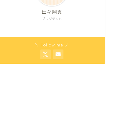
田々翔真
プレジデント
＼ Follow me ／