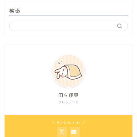
検索
田々翔真
プレジデント
＼ Follow me ／