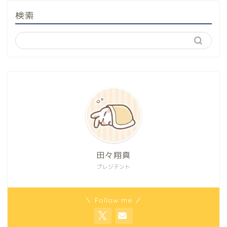
検索
田々翔真
プレジデント
＼ Follow me ／