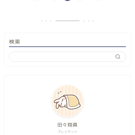
検索
田々翔真
プレジデント