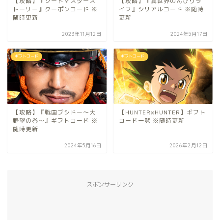
【攻略】『ソードマスタース
【攻略】『異世界のんびりラ
トーリー』クーポンコード ※
イフ』シリアルコード ※随時
随時更新
更新
2023年11月12日
2024年5月17日
ギフトコード
ギフトコード
【攻略】『戦国ブシドー〜大
【HUNTER×HUNTER】ギフト
野望の巻〜』ギフトコード ※
コード一覧 ※随時更新
随時更新
2024年5月16日
2026年2月12日
スポンサーリンク