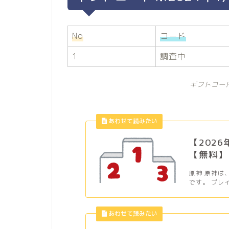
No
コード
1
調査中
ギフトコー
【202
【無料】
原神 原神は
です。 プレ