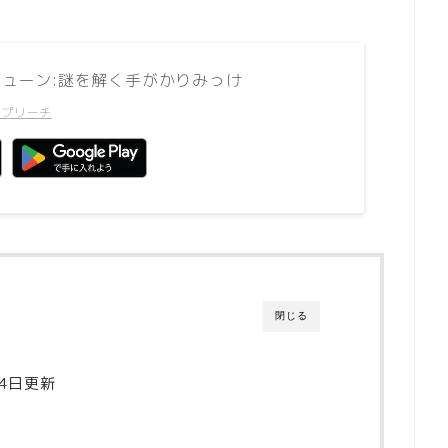
ューン:謎を解く手がかりみっけ
アプリーチ
閉じる
24日更新