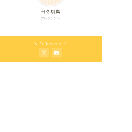
田々翔真
プレジデント
＼ Follow me ／