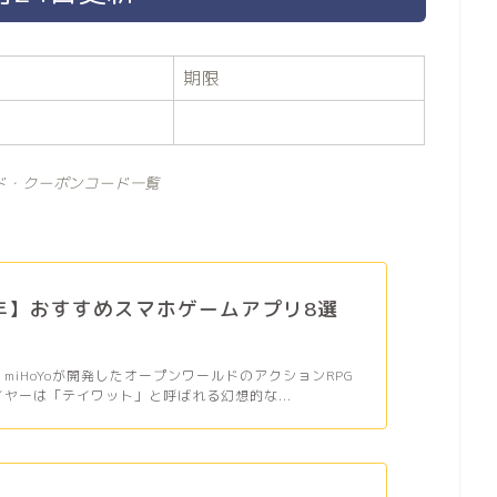
期限
ド・クーポンコード一覧
6年】おすすめスマホゲームアプリ8選
、miHoYoが開発したオープンワールドのアクションRPG
イヤーは「テイワット」と呼ばれる幻想的な...