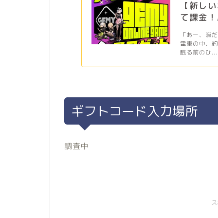
【新しい
て課金！
「あー、暇
電車の中、
眠る前のひ...
ギフトコード入力場所
調査中
ス