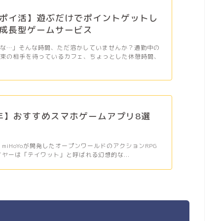
ポイ活】遊ぶだけでポイントゲットし
成長型ゲームサービス
だな…」そんな時間、ただ溶かしていませんか？通勤中の
約束の相手を待っているカフェ、ちょっとした休憩時間、
6年】おすすめスマホゲームアプリ8選
、miHoYoが開発したオープンワールドのアクションRPG
イヤーは「テイワット」と呼ばれる幻想的な...