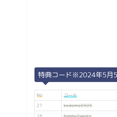
特典コード※2024年5月
No
コード
27
kodomo0505
26
happy2years