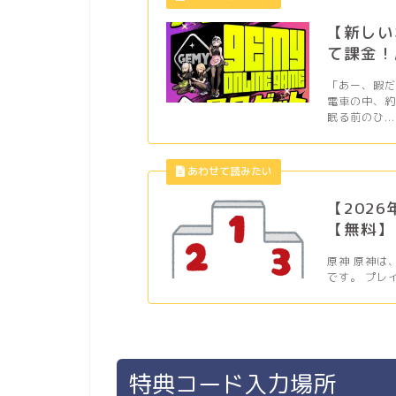
【新しい
て課金！
「あー、暇
電車の中、
眠る前のひ...
【202
【無料】
原神 原神は
です。 プレ
特典コード入力場所