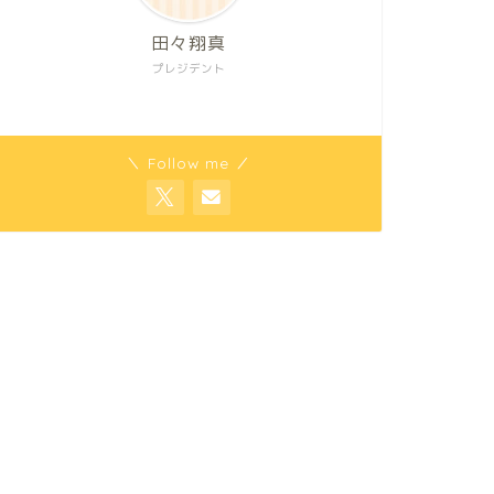
田々翔真
プレジデント
＼ Follow me ／