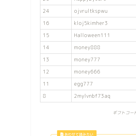
24
ojvrultkspwu
16
kloj5kimher3
15
Halloween111
14
money888
13
money777
12
money666
11
egg777
8
2mylvnbf73aq
ギフトコー