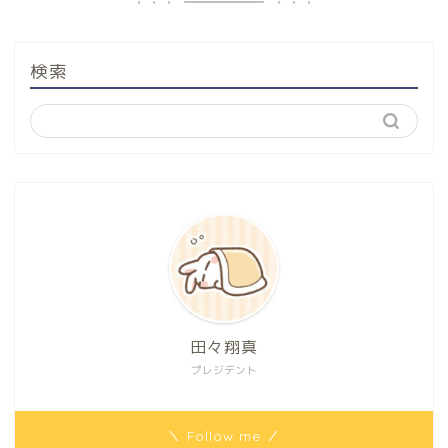
検索
田々翔真
プレジデント
＼ Follow me ／