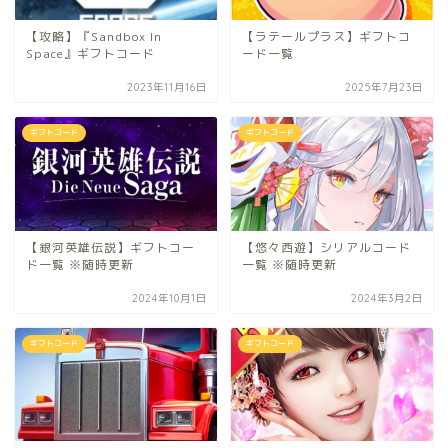
【攻略】『Sandbox In
【ラテールプラス】ギフトコ
Space』ギフトコード
ード一覧
2023年11月16日
2025年7月23日
ギフトコード
ギフトコード
【銀河英雄伝説】ギフトコー
【悠々西遊】シリアルコード
ド一覧 ※随時更新
一覧 ※随時更新
2024年10月1日
2024年3月2日
ギフトコード
ギフトコード