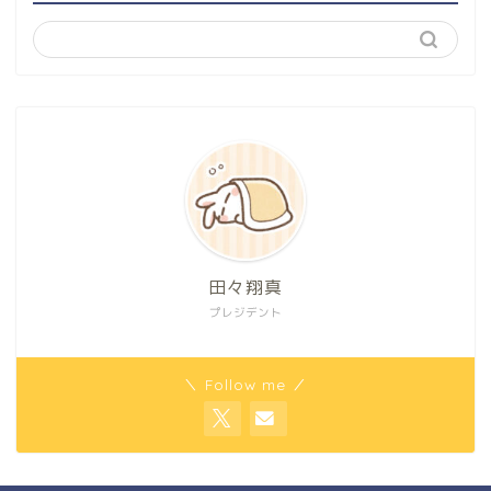
田々翔真
プレジデント
＼ Follow me ／