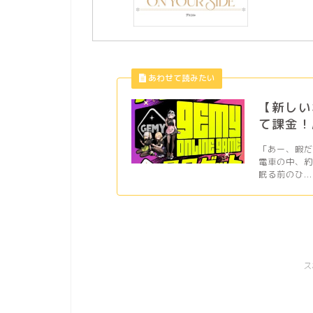
【新しい
て課金！
「あー、暇
電車の中、
眠る前のひ...
ス