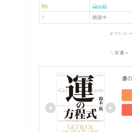
No
コード
1
調査中
ギフトコー
＼幸運＝
運