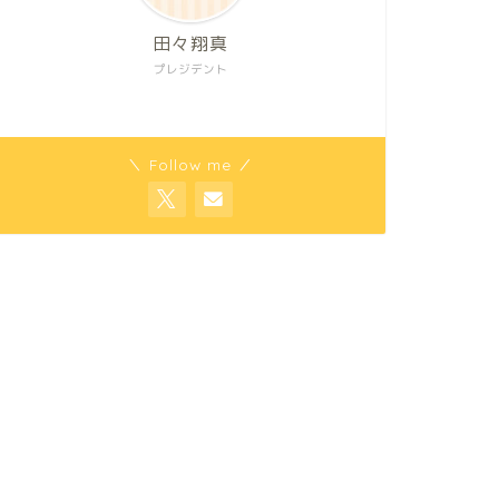
田々翔真
プレジデント
＼ Follow me ／