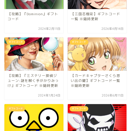
【攻略】『Dominion』ギフト
【三国志極彩】ギフトコード
コード
一覧 ※随時更新
2024年2月11日
2026年4月14日
ギフトコード
ギフトコード
【攻略】『ミステリー探偵ジ
【カードキャプターさくら思
ューン:謎を解く手がかりみっ
い出の鍵】ギフトコード一覧
け』ギフトコード ※随時更新
※随時更新
2024年1月24日
2026年6月11日
ギフトコード
ギフトコード