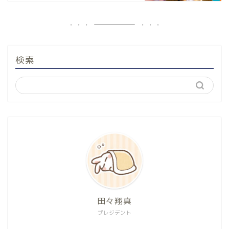
検索
田々翔真
プレジデント