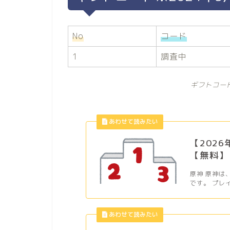
No
コード
1
調査中
ギフトコー
【202
【無料】
原神 原神は
です。 プレ