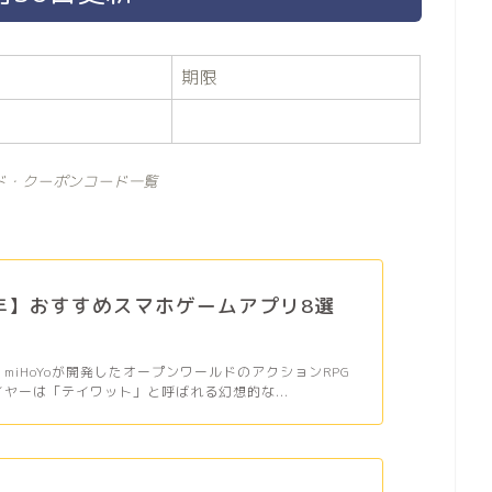
期限
ド・クーポンコード一覧
6年】おすすめスマホゲームアプリ8選
、miHoYoが開発したオープンワールドのアクションRPG
イヤーは「テイワット」と呼ばれる幻想的な...