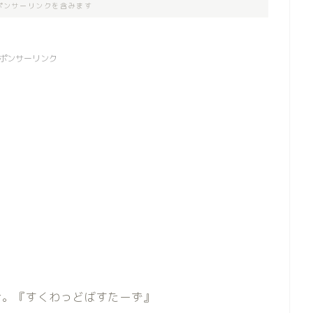
ポンサーリンクを含みます
ポンサーリンク
介。『すくわっどばすたーず』