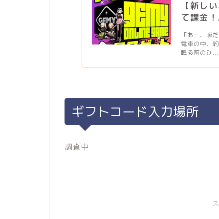
【新しい
て課金！
「あー、暇
電車の中、
眠る前のひ...
ギフトコード入力場所
調査中
ス