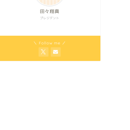
田々翔真
プレジデント
＼ Follow me ／