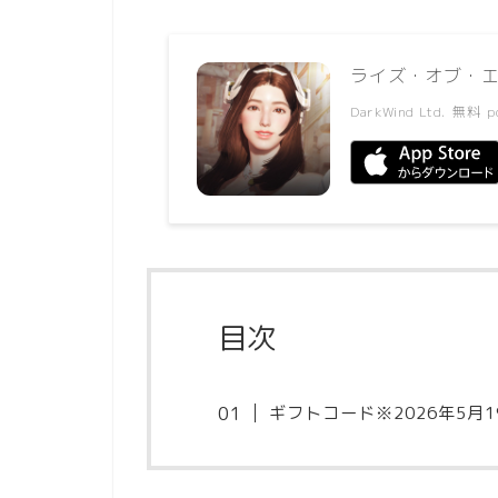
ライズ・オブ・
DarkWind Ltd.
無料
p
目次
ギフトコード※2026年5月