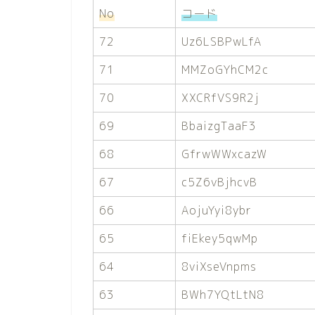
No
コード
72
Uz6LSBPwLfA
71
MMZoGYhCM2c
70
XXCRfVS9R2j
69
BbaizgTaaF3
68
GfrwWWxcazW
67
c5Z6vBjhcvB
66
AojuYyi8ybr
65
fiEkey5qwMp
64
8viXseVnpms
63
BWh7YQtLtN8