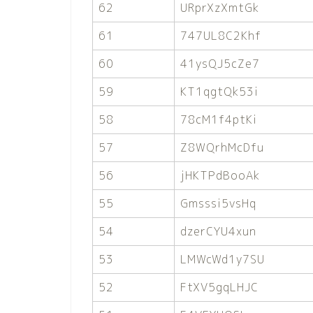
62
URprXzXmtGk
61
747UL8C2Khf
60
41ysQJ5cZe7
59
KT1qgtQk53i
58
78cM1f4ptKi
57
Z8WQrhMcDfu
56
jHKTPdBooAk
55
Gmsssi5vsHq
54
dzerCYU4xun
53
LMWcWd1y7SU
52
FtXV5gqLHJC