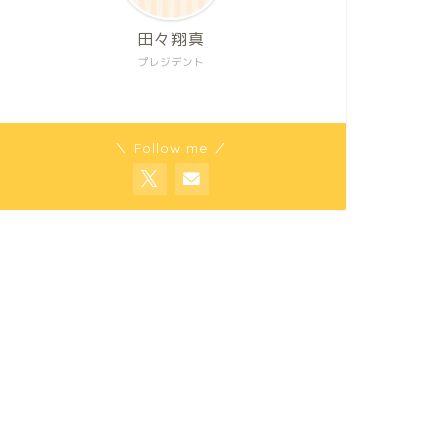
田々翔真
プレジデント
＼ Follow me ／