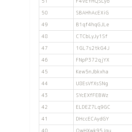
51
F4VEYHQSLyo
50
SBAHhAcEXiG
49
B1qf4hqGJLe
48
CTCbLyJy1Sf
47
1GL7s2tkG4J
46
FNpP372qjYX
45
Kew5nJbkxha
44
U8EsVfXsSNg
43
SYcEXfFEBWz
42
ELDEZ7Lq9GC
41
DHccECAydGY
40
QwHXwk95Jqu