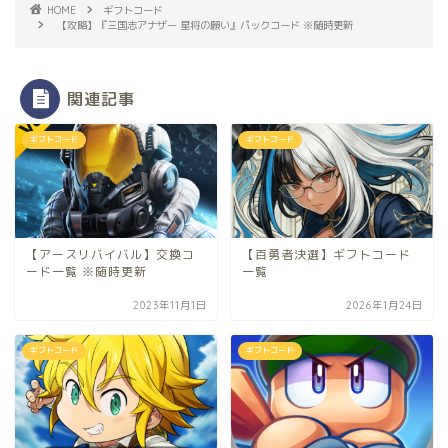
HOME
ギフトコード
【攻略】『三国志アナザー 星将の願い』パックコード ※随時更新
関連記事
ギフトコード
ギフトコード
【アースリバイバル】交換コ
【百勇者決選】ギフトコード
ード一覧 ※随時更新
一覧
2023年11月1日
2026年1月24日
ギフトコード
ギフトコード