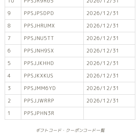
10
PPSJR9R65
2026/12/31
9
PPSJPSDPD
2026/12/31
8
PPSJHRUMX
2026/12/31
7
PPSJNU5TT
2026/12/31
6
PPSJNH9SX
2026/12/31
5
PPSJJKHHD
2026/12/31
4
PPSJKXKUS
2026/12/31
3
PPSJMM6YD
2026/12/31
2
PPSJJWRRP
2026/12/31
1
PPSJPHN3R
ギフトコード・クーポンコード一覧