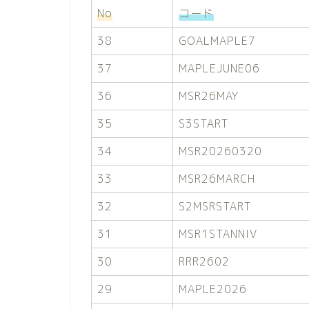
No
コード
38
GOALMAPLE7
37
MAPLEJUNE06
36
MSR26MAY
35
S3START
34
MSR20260320
33
MSR26MARCH
32
S2MSRSTART
31
MSR1STANNIV
30
RRR2602
29
MAPLE2026