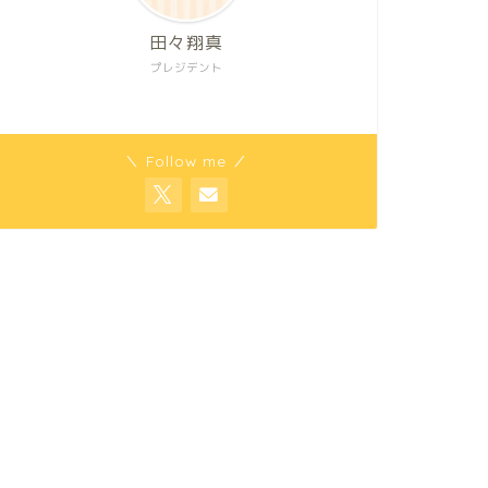
田々翔真
プレジデント
＼ Follow me ／