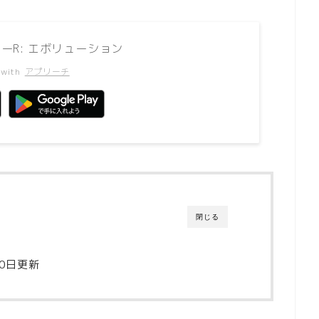
ーR: エボリューション
 with
アプリーチ
閉じる
10日更新