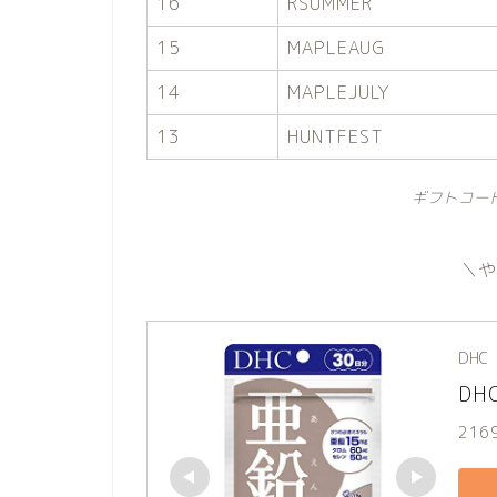
16
RSUMMER
15
MAPLEAUG
14
MAPLEJULY
13
HUNTFEST
ギフトコー
＼
DHC
DH
216