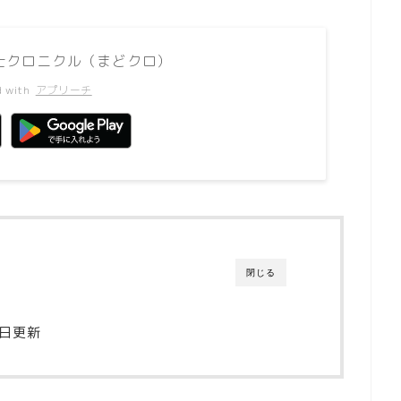
 魔導士クロニクル（まどクロ）
d with
アプリーチ
閉じる
2日更新