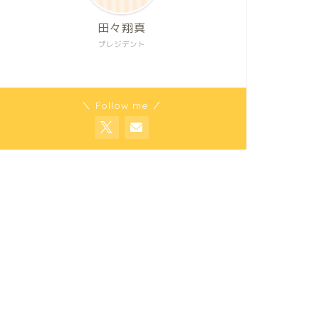
田々翔真
プレジデント
＼ Follow me ／