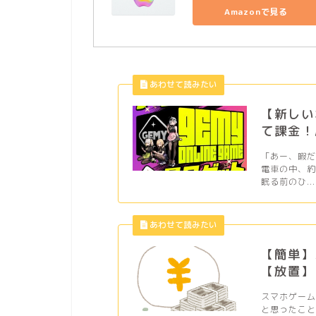
Amazonで見る
【新しい
て課金！
「あー、暇
電車の中、
眠る前のひ...
【簡単】
【放置】
スマホゲー
と思ったこと