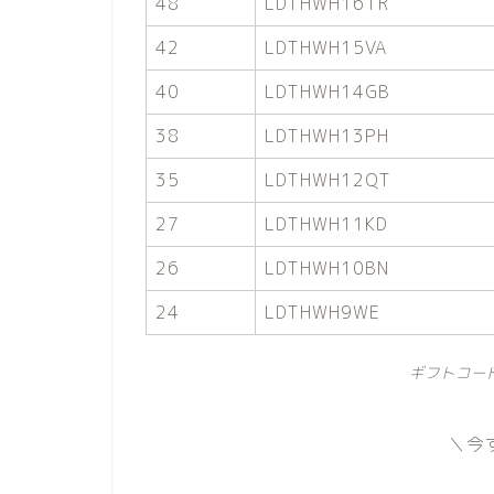
48
LDTHWH16TR
42
LDTHWH15VA
40
LDTHWH14GB
38
LDTHWH13PH
35
LDTHWH12QT
27
LDTHWH11KD
26
LDTHWH10BN
24
LDTHWH9WE
ギフトコー
＼今