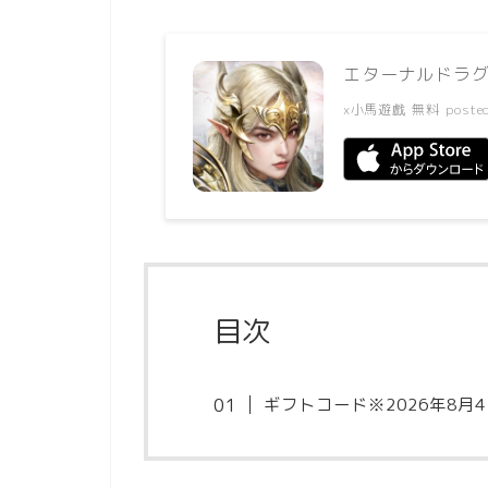
エターナルドラ
x小馬遊戲
無料
poste
目次
ギフトコード※2026年8月