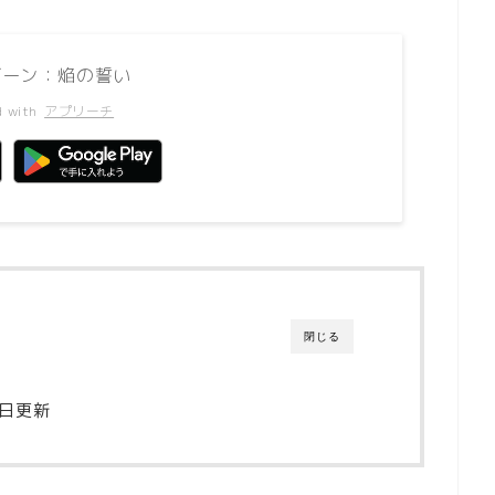
グーン：焔の誓い
d with
アプリーチ
閉じる
4日更新