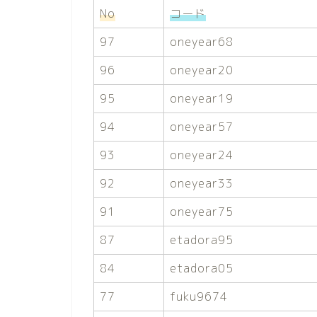
No
コード
97
oneyear68
96
oneyear20
95
oneyear19
94
oneyear57
93
oneyear24
92
oneyear33
91
oneyear75
87
etadora95
84
etadora05
77
fuku9674