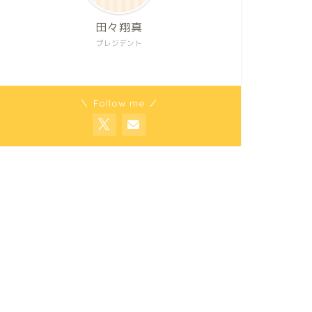
田々翔真
プレジデント
＼ Follow me ／