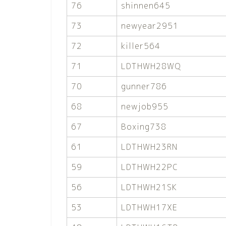
76
shinnen645
73
newyear2951
72
killer564
71
LDTHWH28WQ
70
gunner786
68
newjob955
67
Boxing738
61
LDTHWH23RN
59
LDTHWH22PC
56
LDTHWH21SK
53
LDTHWH17XE