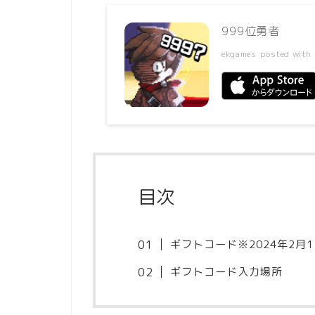
999位勇者
ekgames
posted with
目次
ギフトコード※2024年2月
ギフトコード入力場所