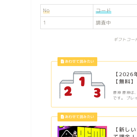
No
コード
1
調査中
ギフトコー
【202
【無料】
原神 原神は
です。 プレ
【新しい
て課金！