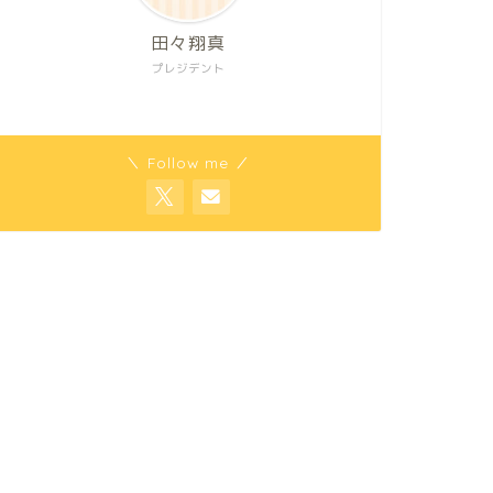
田々翔真
プレジデント
＼ Follow me ／