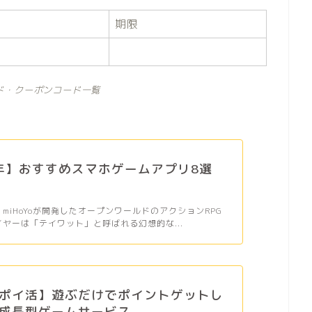
期限
ド・クーポンコード一覧
6年】おすすめスマホゲームアプリ8選
、miHoYoが開発したオープンワールドのアクションRPG
イヤーは「テイワット」と呼ばれる幻想的な...
ポイ活】遊ぶだけでポイントゲットし
成長型ゲームサービス