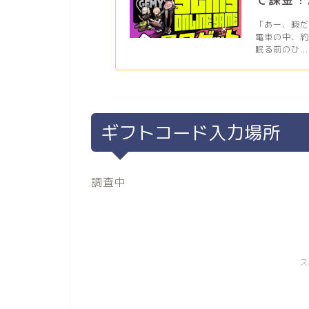
「あー、暇
電車の中、
眠る前のひ...
ギフトコード入力場所
調査中
ス