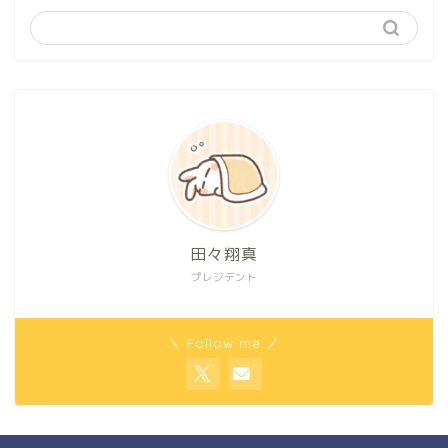
田々翔真
プレジデント
＼ Follow me ／