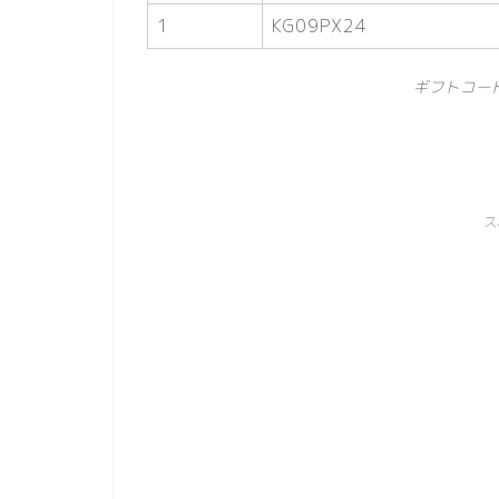
1
KG09PX24
ギフトコー
ス