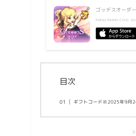
ゴッデスオーダー
Kakao Games Corp.
po
目次
ギフトコード※2025年9月
ス