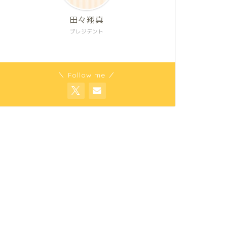
田々翔真
プレジデント
＼ Follow me ／