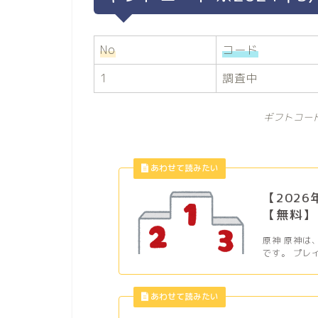
No
コード
1
調査中
ギフトコー
【202
【無料】
原神 原神は
です。 プレ