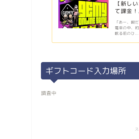
【新しい
て課金！
「あー、暇
電車の中、
眠る前のひ...
ギフトコード入力場所
調査中
ス