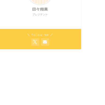
田々翔真
プレジデント
＼ Follow me ／