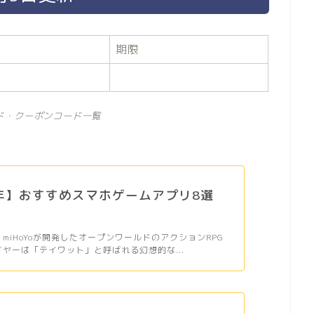
期限
ド・クーポンコード一覧
6年】おすすめスマホゲームアプリ8選
、miHoYoが開発したオープンワールドのアクションRPG
イヤーは「テイワット」と呼ばれる幻想的な...