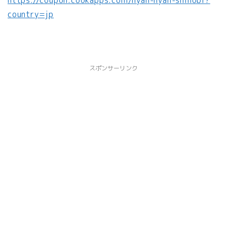
https://coupon.cookapps.com/nyan-nyan-shinobi?
country=jp
スポンサーリンク