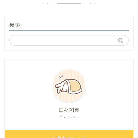
検索
田々翔真
プレジデント
＼ Follow me ／