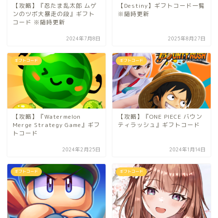
【攻略】『忍たま乱太郎 ムゲ
【Destiny】ギフトコード一覧
ンのツボ大暴走の段』ギフト
※随時更新
コード ※随時更新
2024年7月8日
2025年8月27日
ギフトコード
ギフトコード
【攻略】『Watermelon
【攻略】『ONE PIECE バウン
Merge Strategy Game』ギフ
ティラッシュ』ギフトコード
トコード
2024年2月25日
2024年1月14日
ギフトコード
ギフトコード