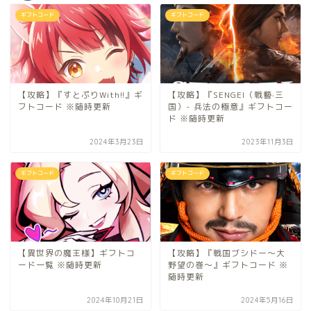
ギフトコード
ギフトコード
【攻略】『すとぷりWith!!』ギ
【攻略】『SENGEI（戦藝·三
フトコード ※随時更新
国）- 兵法の極意』ギフトコー
ド ※随時更新
2024年3月23日
2023年11月3日
ギフトコード
ギフトコード
【異世界の魔王様】ギフトコ
【攻略】『戦国ブシドー〜大
ード一覧 ※随時更新
野望の巻〜』ギフトコード ※
随時更新
2024年10月21日
2024年5月16日