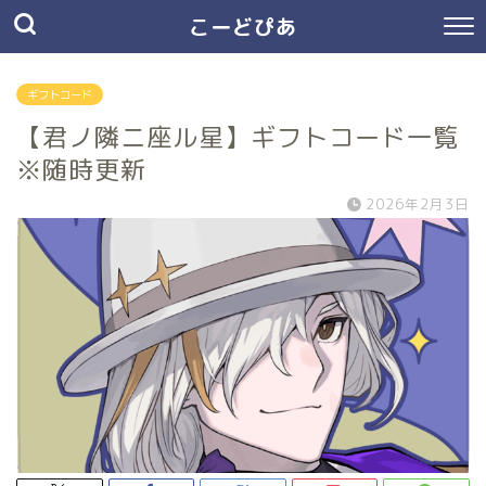
こーどぴあ
ギフトコード
【君ノ隣ニ座ル星】ギフトコード一覧
※随時更新
2026年2月3日