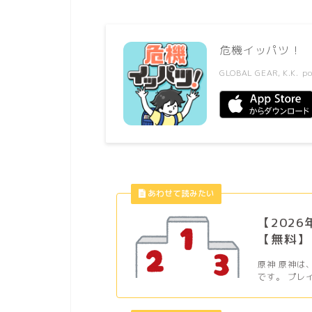
危機イッパツ！
GLOBAL GEAR, K.K.
po
【202
【無料】
原神 原神は
です。 プレ