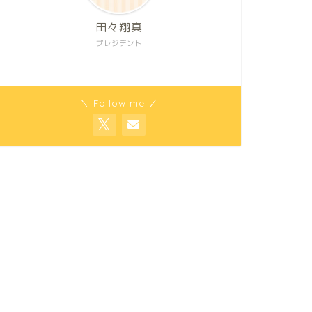
田々翔真
プレジデント
＼ Follow me ／