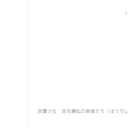
ス
放置少女 百花繚乱の萌姫たち（ほうち