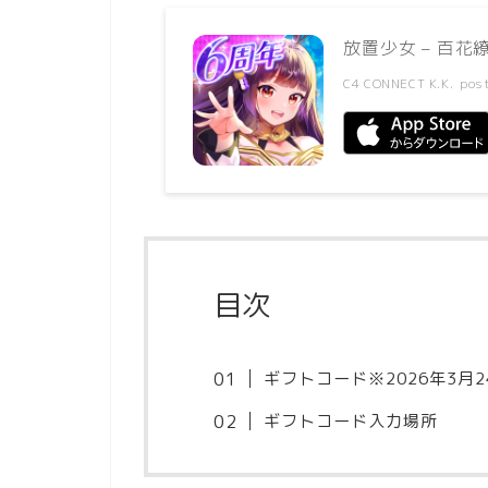
放置少女 – 百
C4 CONNECT K.K.
pos
目次
ギフトコード※2026年3月
ギフトコード入力場所