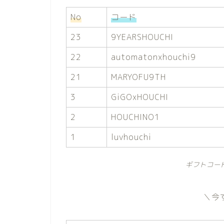
No
コード
23
9YEARSHOUCHI
22
automatonxhouchi9
21
MARYOFU9TH
3
GiGOxHOUCHI
2
HOUCHINO1
1
luvhouchi
ギフトコー
＼今