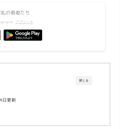
花繚乱の萌姫たち
ted with
アプリーチ
閉じる
24日更新