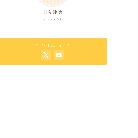
田々翔真
プレジデント
＼ Follow me ／