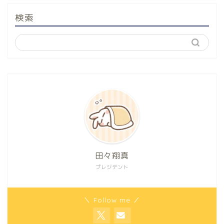
検索
田々翔真
プレジデント
＼ Follow me ／