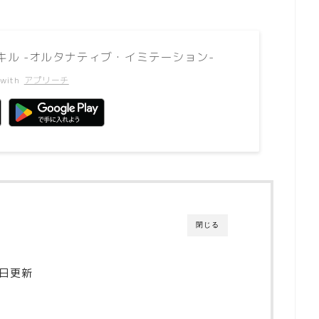
 キル -オルタナティブ・イミテーション-
 with
アプリーチ
閉じる
9日更新