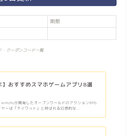
期限
ド・クーポンコード一覧
6年】おすすめスマホゲームアプリ8選
、miHoYoが開発したオープンワールドのアクションRPG
イヤーは「テイワット」と呼ばれる幻想的な...