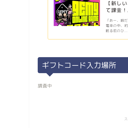
【新しい
て課金！
「あー、暇
電車の中、
眠る前のひ...
ギフトコード入力場所
調査中
ス