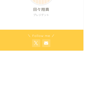
田々翔真
プレジデント
＼ Follow me ／