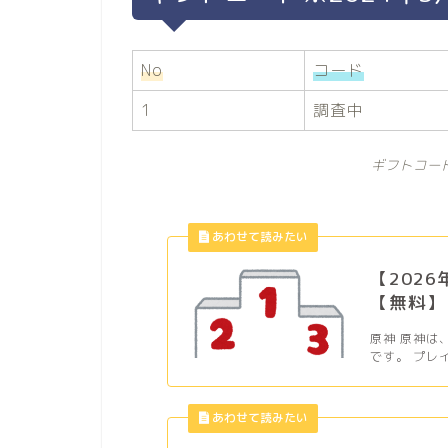
No
コード
1
調査中
ギフトコー
【202
【無料】
原神 原神は
です。 プレ