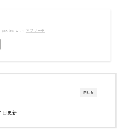
料
posted with
アプリーチ
閉じる
21日更新