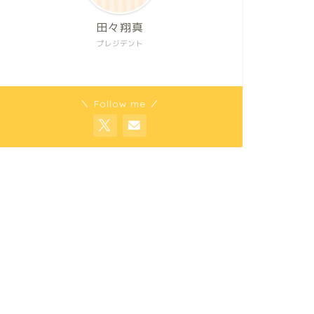
田々翔真
プレジデント
＼ Follow me ／