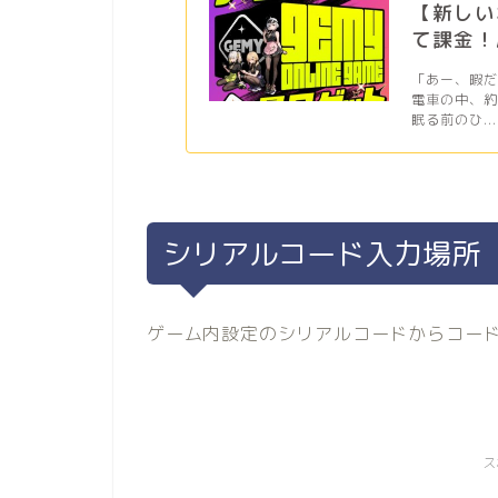
【新しい
て課金！
「あー、暇
電車の中、
眠る前のひ...
シリアルコード入力場所
ゲーム内設定のシリアルコードからコー
ス