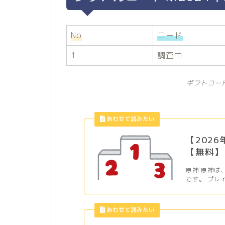
No
コード
1
調査中
ギフトコー
【202
【無料】
原神 原神は
です。 プレ