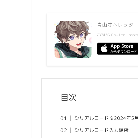
青山オペレッタ
CYBIRD Co., Ltd.
post
目次
シリアルコード※2024年5
シリアルコード入力場所