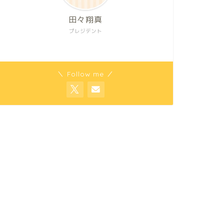
田々翔真
プレジデント
＼ Follow me ／