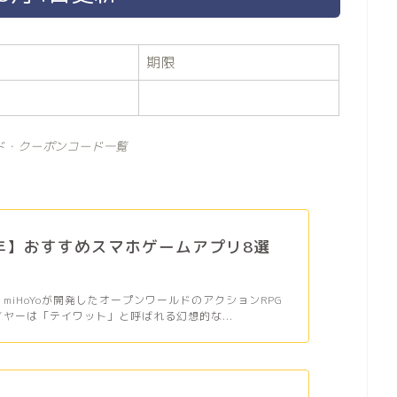
期限
ド・クーポンコード一覧
6年】おすすめスマホゲームアプリ8選
、miHoYoが開発したオープンワールドのアクションRPG
イヤーは「テイワット」と呼ばれる幻想的な...